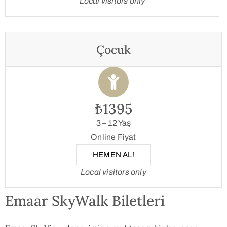
Local visitors only
Çocuk
₺1395
3 – 12 Yaş
Online Fiyat
HEMEN AL!
Local visitors only
Emaar SkyWalk Biletleri