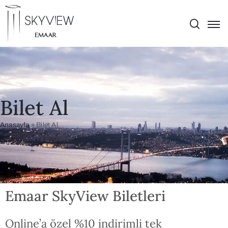
Bilet Al
Anasayfa
»
Bilet Al
Emaar SkyView Biletleri
Online’a özel %10 indirimli tek