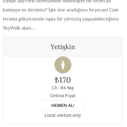
Emaar SkyView deneyimine muhteşem bir heyecan
katmaya ne dersiniz? İşte size aradığınız heyecan! Cam
terasta gökyüzünde eşsiz bir yürüyüş yaşayabileceğiniz
SkyWalk alanı…
Yetişkin
₺170
13 – 64 Yaş
Online Fiyat
HEMEN AL!
Local visitors only