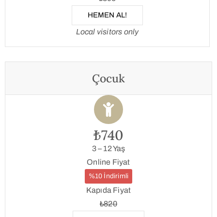
HEMEN AL!
Local visitors only
Çocuk
₺740
3 – 12 Yaş
Online Fiyat
%10 İndirimli
Kapıda Fiyat
₺820