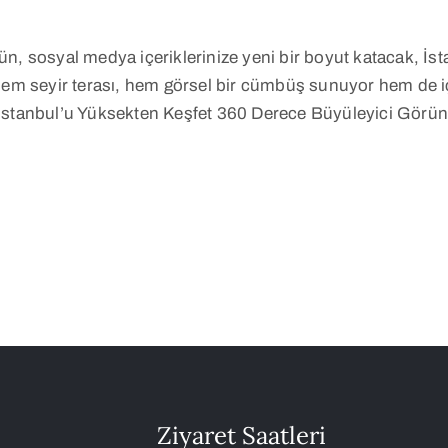
n, sosyal medya içeriklerinize yeni bir boyut katacak, İs
seyir terası, hem görsel bir cümbüş sunuyor hem de içeri
 İstanbul’u Yüksekten Keşfet 360 Derece Büyüleyici Görü
Ziyaret Saatleri