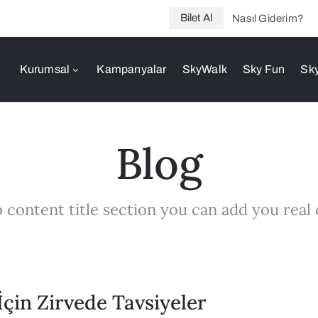
Bilet Al
Nasıl Giderim?
Kurumsal
Kampanyalar
SkyWalk
Sky Fun
Sky
Blog
 content title section you can add you real
çin Zirvede Tavsiyeler