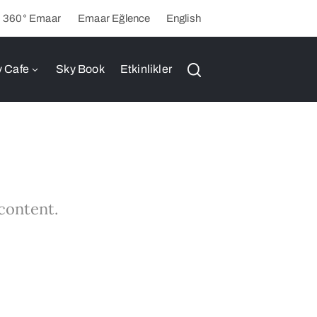
360° Emaar
Emaar Eğlence
English
 Cafe
Sky Book
Etkinlikler
 content.