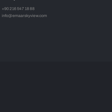
+90 216 547 18 88
info@emaarskyview.com