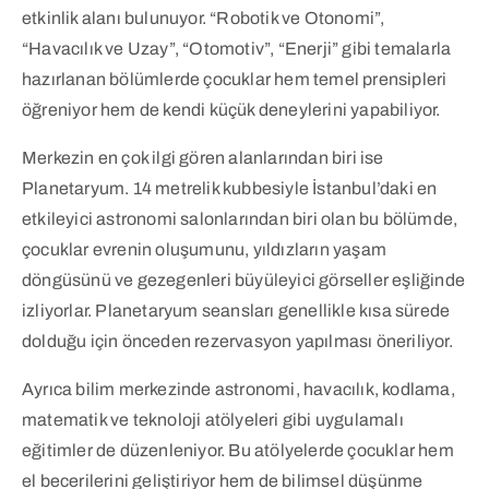
etkinlik alanı bulunuyor. “Robotik ve Otonomi”,
“Havacılık ve Uzay”, “Otomotiv”, “Enerji” gibi temalarla
hazırlanan bölümlerde çocuklar hem temel prensipleri
öğreniyor hem de kendi küçük deneylerini yapabiliyor.
Merkezin en çok ilgi gören alanlarından biri ise
Planetaryum. 14 metrelik kubbesiyle İstanbul’daki en
etkileyici astronomi salonlarından biri olan bu bölümde,
çocuklar evrenin oluşumunu, yıldızların yaşam
döngüsünü ve gezegenleri büyüleyici görseller eşliğinde
izliyorlar. Planetaryum seansları genellikle kısa sürede
dolduğu için önceden rezervasyon yapılması öneriliyor.
Ayrıca bilim merkezinde astronomi, havacılık, kodlama,
matematik ve teknoloji atölyeleri gibi uygulamalı
eğitimler de düzenleniyor. Bu atölyelerde çocuklar hem
el becerilerini geliştiriyor hem de bilimsel düşünme