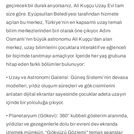
geçirecek bir durak arıyorsanız, Ali Kuşçu Uzay Evi tam
size göre. Eyüpsultan Belediyesi tarafından hizmete
açılan bu merkez, Türkiye’nin en kapsamlı uzay temalı
bilim merkezlerinden biri olarak öne çıkıyor. Adını
Osmanlı’nın büyük astronomu Ali Kuşçu’dan alan
merkez, uzay bilimlerini çocuklara interaktif ve eğlenceli
bir biçimde tanıtmayı amaçlıyor. İçeride her yaş grubuna
hitap eden farklı bölümler bulunuyor:
• Uzay ve Astronomi Galerisi: Güneş Sistemi’nin devasa
modelleri, yıldız oluşum süreçleri ve gök cisimlerini
anlatan dijital ekranlar sayesinde çocuklar adeta uzayın
içinde bir yolculuğa çıkıyor.
• Planetaryum (Gökevi): 360° kubbeli gösterim alanında,
yıldızlar ve gezegenlerle dolu bir evreni dev ekranda
izlemek mümkün. “Gökyüzü Gözlemi” temalı seanslar