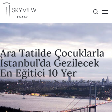
Ara Tatilde Çocuklarla
İstanbul’da Gezilecek
En Eğitici 10 Yer
Anasayfa
»
SkyView Blog İstanbul Gezi Rehberi, Fotoğraf İpuçları ve
Etkinlikler
»
Ara Tatilde Çocuklarla İstanbul’da Gezilecek En Eğitici 10
Yer