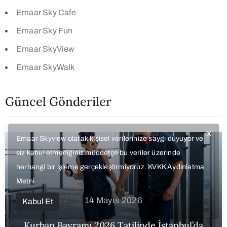
Emaar Sky Cafe
Emaar Sky Fun
Emaar SkyView
Emaar SkyWalk
Güncel Gönderiler
X
Emaar Skyview olarak kişisel verilerinize saygı duyuyor ve
siz kabul etmediğiniz müddetçe bu veriler üzerinde
herhangi bir işleme gerçekleştirmiyoruz.
KVKK Aydınlatma
Metni
14 Mayıs 2026
Kabul Et
Kurban Bayramı 2026 Tatilinde İstanbul’da