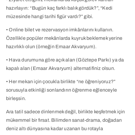
hazırlayın: “Bugün kaç farklı balık gördük?”, “Kedi
müzesinde hangi tarihi figür vardı?” gibi.
• Online bilet ve rezervasyon imkânlarını kullanın.
Özellikle popüler mekânlarda kuyruk beklemek yerine
hazırlıklı olun (örneğin Emaar Akvaryum).
• Hava durumuna göre açık alan (Göztepe Parkı) ya da
kapalı alan (Emaar Akvaryum) alternatifiniz olsun.
• Her mekan için çocukla birlikte “ne öğreniyoruz?”
sorusuyla etkinliği sonlandırın öğrenme eğlenceyle
birleşsin.
Ara tatil sadece dinlenmek değil, birlikte keşfetmek için
mükemmel bir fırsat. Bilimden sanat-drama, doğadan
deniz altı dünyasına kadar uzanan bu rotayla