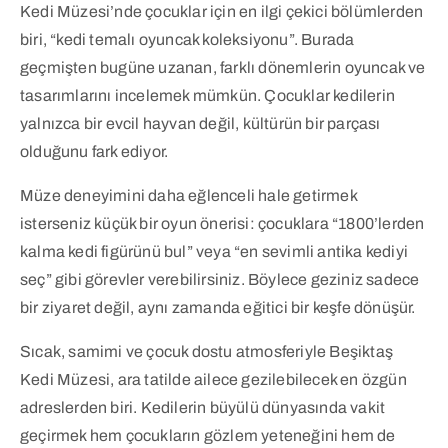
Kedi Müzesi’nde çocuklar için en ilgi çekici bölümlerden
biri, “kedi temalı oyuncak koleksiyonu”. Burada
geçmişten bugüne uzanan, farklı dönemlerin oyuncak ve
tasarımlarını incelemek mümkün. Çocuklar kedilerin
yalnızca bir evcil hayvan değil, kültürün bir parçası
olduğunu fark ediyor.
Müze deneyimini daha eğlenceli hale getirmek
isterseniz küçük bir oyun önerisi: çocuklara “1800’lerden
kalma kedi figürünü bul” veya “en sevimli antika kediyi
seç” gibi görevler verebilirsiniz. Böylece geziniz sadece
bir ziyaret değil, aynı zamanda eğitici bir keşfe dönüşür.
Sıcak, samimi ve çocuk dostu atmosferiyle Beşiktaş
Kedi Müzesi, ara tatilde ailece gezilebilecek en özgün
adreslerden biri. Kedilerin büyülü dünyasında vakit
geçirmek hem çocukların gözlem yeteneğini hem de